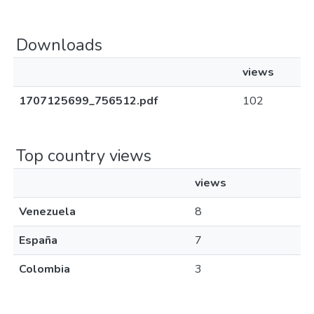
Downloads
views
1707125699_756512.pdf
102
Top country views
views
Venezuela
8
España
7
Colombia
3