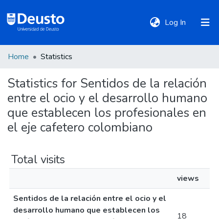
(current)
Log In
Home
Statistics
DeustoTeka
Statistics for Sentidos de la relación
entre el ocio y el desarrollo humano
Communities
&
que establecen los profesionales en
Collections
el eje cafetero colombiano
All of DSpace
Total visits
views
Policies
Sentidos de la relación entre el ocio y el
desarrollo humano que establecen los
18