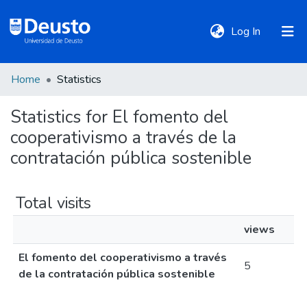
(current)
Log In
Home
Statistics
DeustoTeka
Statistics for El fomento del
cooperativismo a través de la
Communities
&
contratación pública sostenible
Collections
Total visits
All of DSpace
views
El fomento del cooperativismo a través
Policies
5
de la contratación pública sostenible