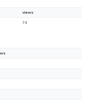
views
74
ews