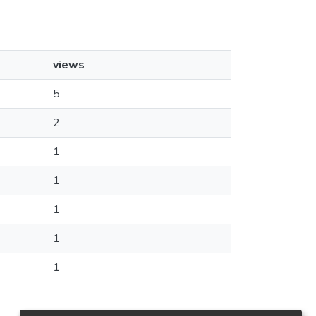
views
5
2
1
1
1
1
1