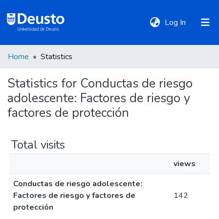
(current)
Log In
Home
Statistics
DeustoTeka
Statistics for Conductas de riesgo
adolescente: Factores de riesgo y
Communities
&
factores de protección
Collections
Total visits
All of DSpace
views
Conductas de riesgo adolescente:
Policies
Factores de riesgo y factores de
142
protección