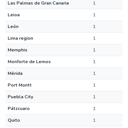
Las Palmas de Gran Canaria
1
Leioa
1
León
1
Lima region
1
Memphis
1
Monforte de Lemos
1
Mérida
1
Port Montt
1
Puebla City
1
Pátzcuaro
1
Quito
1