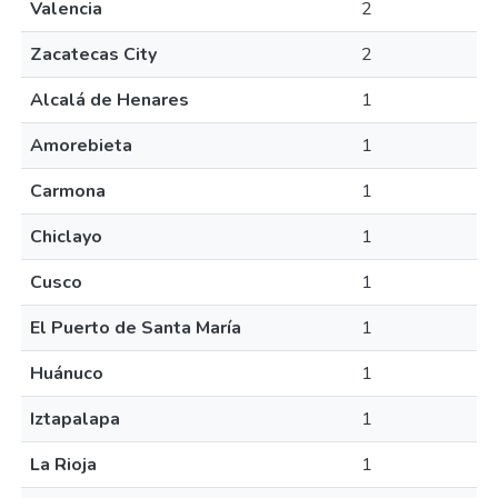
Valencia
2
Zacatecas City
2
Alcalá de Henares
1
Amorebieta
1
Carmona
1
Chiclayo
1
Cusco
1
El Puerto de Santa María
1
Huánuco
1
Iztapalapa
1
La Rioja
1