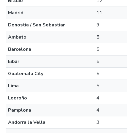
Bilbao
12
Madrid
11
Donostia / San Sebastian
9
Ambato
5
Barcelona
5
Eibar
5
Guatemala City
5
Lima
5
Logroño
4
Pamplona
4
Andorra la Vella
3