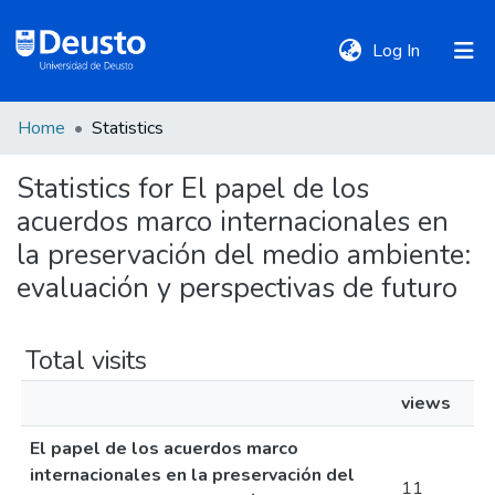
(current)
Log In
Home
Statistics
DeustoTeka
Statistics for El papel de los
acuerdos marco internacionales en
Communities
&
la preservación del medio ambiente:
Collections
evaluación y perspectivas de futuro
All of DSpace
Total visits
views
Policies
El papel de los acuerdos marco
internacionales en la preservación del
11