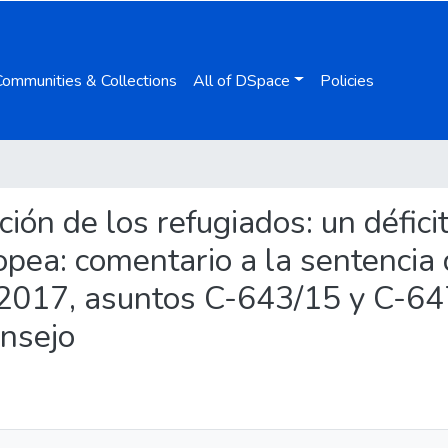
Communities & Collections
All of DSpace
Policies
ación de los refugiados: un défici
pea: comentario a la sentencia d
2017, asuntos C-643/15 y C-64
onsejo