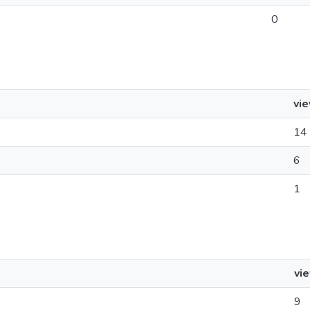
0
vi
14
6
1
vi
9