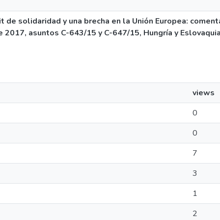
it de solidaridad y una brecha en la Unión Europea: comenta
de 2017, asuntos C-643/15 y C-647/15, Hungría y Eslovaqui
views
0
0
7
3
1
2