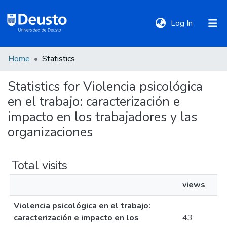
(current)
Log In
Home
Statistics
DeustoTeka
Statistics for Violencia psicológica
en el trabajo: caracterización e
Communities
&
impacto en los trabajadores y las
Collections
organizaciones
All of DSpace
Total visits
views
Policies
Violencia psicológica en el trabajo:
caracterización e impacto en los
43