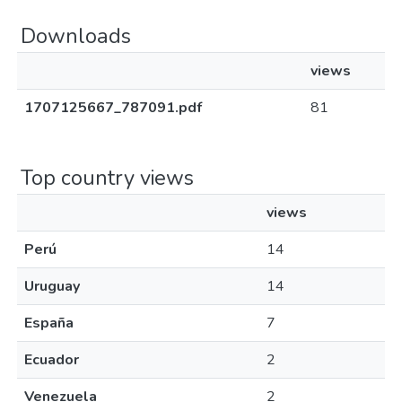
Downloads
views
1707125667_787091.pdf
81
Top country views
views
Perú
14
Uruguay
14
España
7
Ecuador
2
Venezuela
2