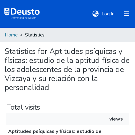
(current)
Log In
Home
Statistics
DeustoTeka
Statistics for Aptitudes psíquicas y
físicas: estudio de la aptitud física de
Communities
&
los adolescentes de la provincia de
Collections
Vizcaya y su relación con la
personalidad
All of DSpace
Total visits
Policies
views
Aptitudes psíquicas y físicas: estudio de