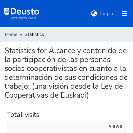
(current)
Log In
Home
Statistics
DeustoTeka
Statistics for Alcance y contenido de
la participación de las personas
Communities
&
socias cooperativistas en cuanto a la
Collections
determinación de sus condiciones de
trabajo: (una visión desde la Ley de
All of DSpace
Cooperativas de Euskadi)
Policies
Total visits
views