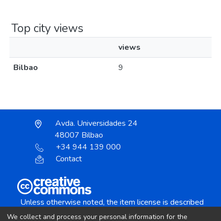
Top city views
views
Bilbao
9
Avda. Universidades 24
48007 Bilbao
+34 944 139 000
Contact
Unless otherwise noted, the item license is described
as:
We collect and process your personal information for the