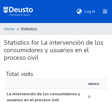
(current)
Log In
Home
Statistics
DeustoTeka
Statistics for La intervención de los
consumidores y usuarios en el
Communities
&
proceso civil
Collections
Total visits
All of DSpace
views
La intervención de los consumidores y
Policies
9
usuarios en el proceso civil