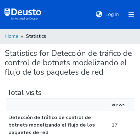
(current)
Log In
Home
Statistics
DeustoTeka
Statistics for Detección de tráfico de
control de botnets modelizando el
Communities
&
flujo de los paquetes de red
Collections
Total visits
All of DSpace
views
Detección de tráfico de control de
Policies
botnets modelizando el flujo de los
17
paquetes de red