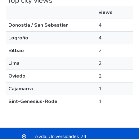
Top city views
views
Donostia / San Sebastian
4
Logroño
4
Bilbao
2
Lima
2
Oviedo
2
Cajamarca
1
Sint-Genesius-Rode
1
Avda. Universidades 24