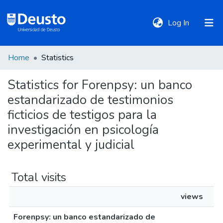
(current)
Log In
Home
Statistics
DeustoTeka
Statistics for Forenpsy: un banco
estandarizado de testimonios
Communities
&
ficticios de testigos para la
Collections
investigación en psicología
experimental y judicial
All of DSpace
Total visits
Policies
views
Forenpsy: un banco estandarizado de