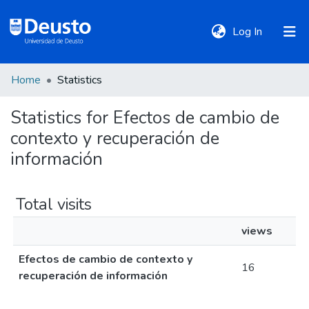
(current)
Log In
Home
Statistics
DeustoTeka
Statistics for Efectos de cambio de
contexto y recuperación de
Communities
&
información
Collections
Total visits
All of DSpace
views
Efectos de cambio de contexto y
Policies
16
recuperación de información