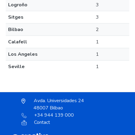
Logroño
3
Sitges
3
Bilbao
2
Calafell
1
Los Angeles
1
Seville
1
Avda. Universidades 24
48007 Bilbao
+34 944 139 000
Contact