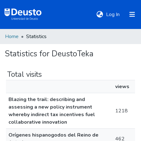
(current)
Log In
Home
Statistics
DeustoTeka
Statistics for DeustoTeka
Communities
&
Total visits
Collections
views
All of DSpace
Blazing the trail: describing and
assessing a new policy instrument
1218
whereby indirect tax incentives fuel
Policies
collaborative innovation
Orígenes hispanogodos del Reino de
462