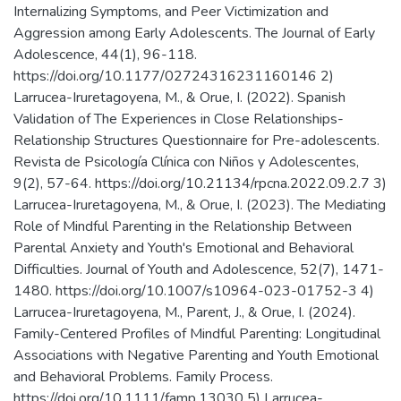
Internalizing Symptoms, and Peer Victimization and
Aggression among Early Adolescents. The Journal of Early
Adolescence, 44(1), 96-118.
https://doi.org/10.1177/02724316231160146 2)
Larrucea-Iruretagoyena, M., & Orue, I. (2022). Spanish
Validation of The Experiences in Close Relationships-
Relationship Structures Questionnaire for Pre-adolescents.
Revista de Psicología Clínica con Niños y Adolescentes,
9(2), 57-64. https://doi.org/10.21134/rpcna.2022.09.2.7 3)
Larrucea-Iruretagoyena, M., & Orue, I. (2023). The Mediating
Role of Mindful Parenting in the Relationship Between
Parental Anxiety and Youth's Emotional and Behavioral
Difficulties. Journal of Youth and Adolescence, 52(7), 1471-
1480. https://doi.org/10.1007/s10964-023-01752-3 4)
Larrucea-Iruretagoyena, M., Parent, J., & Orue, I. (2024).
Family-Centered Profiles of Mindful Parenting: Longitudinal
Associations with Negative Parenting and Youth Emotional
and Behavioral Problems. Family Process.
https://doi.org/10.1111/famp.13030 5) Larrucea-