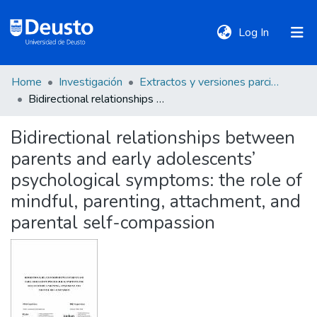
(current)
Log In
Home
Investigación
Extractos y versiones parciales de tesis
DeustoTeka
Bidirectional relationships between parents and early adolescents’ psychological symptoms: the role of mindful, parenting, attachment, and parental self-compassion
Bidirectional relationships between
Communities
parents and early adolescents’
&
Collections
psychological symptoms: the role of
mindful, parenting, attachment, and
All of DSpace
parental self-compassion
Statistics
Policies