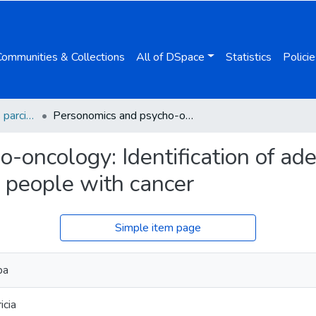
Communities & Collections
All of DSpace
Statistics
Policie
Extractos y versiones parciales de tesis
Personomics and psycho-oncology: Identification of adequacy patterns and therapeutic response in people with cancer
-oncology: Identification of ad
n people with cancer
Simple item page
ba
icia