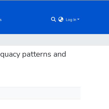
s
Log In
equacy patterns and