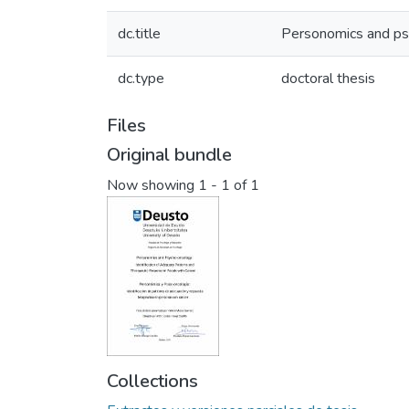
dc.title
Personomics and psy
dc.type
doctoral thesis
Files
Original bundle
Now showing
1 - 1 of 1
Collections