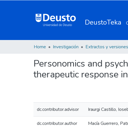
DeustoTeka
Home
Investigación
Personomics and psycho
therapeutic response i
dc.contributor.advisor
Iraurgi Castillo, Iose
dc.contributor.author
Macía Guerrero, Patr