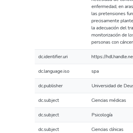
enfermedad, en aras 
las pretensiones fu
precisamente plantea
la adecuación del tr
monitorización de lo
personas con cáncer
dc.identifier.uri
https://hdl.handle
dc.language.iso
spa
dc.publisher
Universidad de Deu
dc.subject
Ciencias médicas
dc.subject
Psicología
dc.subject
Ciencias clínicas