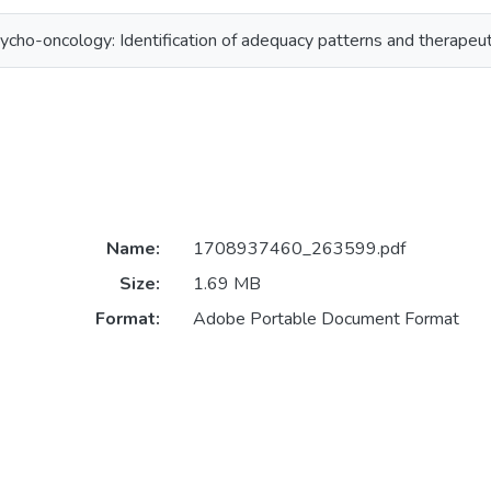
cho-oncology: Identification of adequacy patterns and therapeut
Name:
1708937460_263599.pdf
Size:
1.69 MB
Format:
Adobe Portable Document Format