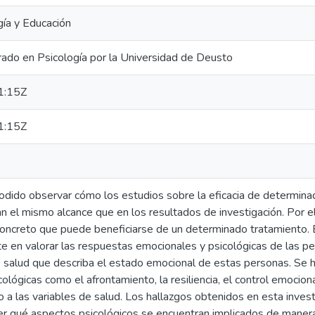
gía y Educación
do en Psicología por la Universidad de Deusto
1:15Z
1:15Z
odido observar cómo los estudios sobre la eficacia de determinad
n el mismo alcance que en los resultados de investigación. Por ell
 concreto que puede beneficiarse de un determinado tratamiento. 
te en valorar las respuestas emocionales y psicológicas de las pe
salud que describa el estado emocional de estas personas. Se ha 
cológicas como el afrontamiento, la resiliencia, el control emociona
o a las variables de salud. Los hallazgos obtenidos en esta investi
r qué aspectos psicológicos se encuentran implicados de manera s