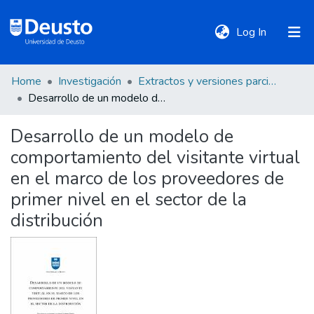
(current)
Log In
Home
Investigación
Extractos y versiones parciales de tesis
DeustoTeka
Desarrollo de un modelo de comportamiento del visitante virtual en el marco de los proveedores de primer nivel en el sector de la distribución
Desarrollo de un modelo de
Communities
comportamiento del visitante virtual
&
Collections
en el marco de los proveedores de
primer nivel en el sector de la
All of DSpace
distribución
Statistics
Policies