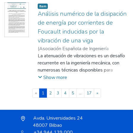
actuación, el seleccionar, organizar, y
Item
Análisis numérico de la disipación
planificar las experiencias de aprendizaje
necesarias para que un estudiantes aprenda
de energía por corrientes de
en ambientes diversos
Foucault inducidas por la
vibración de una viga
(
Asociación Española de Ingeniería
Mecánica
La atenuación de vibraciones es un desafío
,
2025
)
Brun Martínez, Mikel
;
Cortés Martínez, Fernando
recurrente en la ingeniería mecánica, con
;
Elejabarrieta
Olabarri, María Jesús
numerosas técnicas disponibles para
abordarlo. Entre ellas, las corrientes de
Show more
Foucault destacan por su respuesta
instantánea, naturaleza reversible, y la
(current)
«
1
2
3
4
5
...
17
»
ausencia de masa añadida o desgaste en el
sistema estructural en el que se inducen.
Estas corrientes se generan debido a la
Avda. Universidades 24
interacción entre el movimiento de un
48007 Bilbao
sistema vibrante y un campo magnético
+34 944 139 000