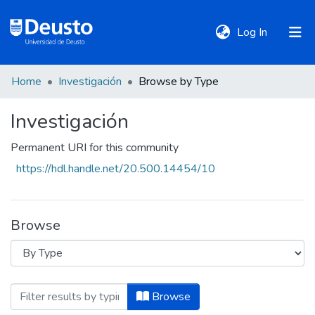
(current)
Log In
Home
Investigación
Browse by Type
DeustoTeka
Investigación
Communities
Permanent URI for this community
&
https://hdl.handle.net/20.500.14454/10
Collections
All of DSpace
Browse
Policies
Browsing Investigación by Type "confere
Browse