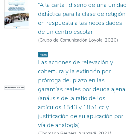
“A la carta”: diseño de una unidad
didáctica para la clase de religión
en respuesta a las necesidades
de un centro escolar
(
Grupo de Comunicación Loyola
,
2020
)
Pena Mardaras, Mª Cristina
Item
Las acciones de relevación y
cobertura y la extinción por
prórroga del plazo en las
garantías reales por deuda ajena
No Thumbnail Available
(análisis de la ratio de los
artículos 1843 y 1851 cc y
justificación de su aplicación por
vía de analogía)
(
Thomson Reuters Aranzadi
,
2021
)