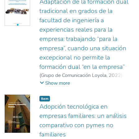
This article presents a renewed approach to
Adaptación de la formación dual
lo que permitirá un rediseño de las
population management inspired by
tradicional en grados de la
actividades para el siguiente curso.
modifying the well-known Covariance
facultad de ingeniería a
Matrix Adaptation Evolution Strategy
experiencias reales para la
(CMA-ES) algorithm. The proposed
strategy aims to improve the algorithm's
empresa: trabajando “para la
population adaptability to the search space
empresa”, cuando una situación
and optimize function evaluations.
excepcional no permite la
Statistically evaluated experimental test
formación dual “en la empresa”
outcomes demonstrate significantly better
performance on high-dimensional problems
(
Grupo de Comunicación Loyola
,
2022
)
in comparison to the original CMA-ES and
Show more
seven other known evolutionary algorithms
;
Conde Fernández, Aintzane
;
García Gil,
in the literature.
Item
;
Adopción tecnológica en
;
Murillo Marrodán, Alberto
;
Larrauri
empresas familiares: un análisis
Villamor, Juan Ignacio
comparativo con pymes no
familiares