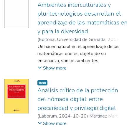
Beatriz
Ambientes interculturales y
pluritecnológicos desarrollan el
aprendizaje de las matemáticas en
y para la diversidad
(
Editorial Universidad de Granada
,
2015
)
Flores López, William Oswaldo
Un hacer natural en el aprendizaje de las
;
Auzmendi,
Elena
matemáticas que es objeto de su
enseñanza, son los ambientes
interculturales y pluritecnológicos.
Show more
Ambientes que no puede limitarse a
distribuir contenidos sino que le supone
Item
proponer un conjunto de actividades y de
Análisis crítico de la protección
tareas que orienten las experiencias en las
del nómada digital: entre
que participarán los estudiantes, teniendo
precariedad y privilegio digital
como referencia la diversidad y la
(
Laborum
,
2024-10-20
)
Martínez Martínez,
incorporación de tecnología. Así, los
Irene
Show more
profesores, han de asumir como una de sus
tareas, que delimitan y caracterizan su