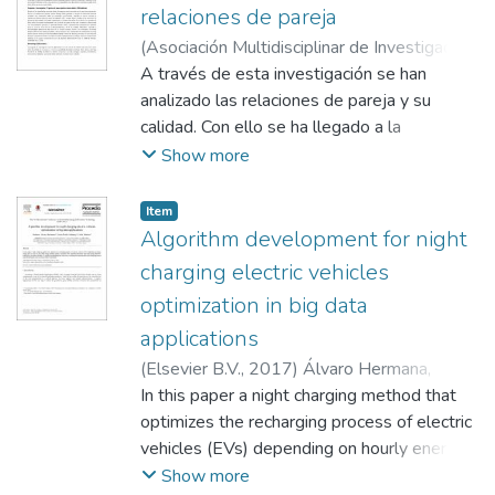
the proposed methodology applied to
relaciones de pareja
several municipalities.
(
Asociación Multidisciplinar de Investigación
Educativa. AMIE
A través de esta investigación se han
,
2023
)
Rosales Reguera,
Elena
analizado las relaciones de pareja y su
;
Sarrionandia Jayo, María
;
Marauri
calidad. Con ello se ha llegado a la
;
conclusión de que somos capaces de
Peña Guinea, Patricia
Show more
identificar la calidad de la relación desde el
inicio de la misma, y, por lo tanto, podemos
Item
decidir iniciarla o no. Además, se observa
Algorithm development for night
que el discurso coercitivo aparece al inicio
charging electric vehicles
de la relación. Sin embargo, los resultados
optimization in big data
apuntan a la posibilidad de decidir y elegir
applications
esa relación. Para llevar a cabo esta
investigación hemos realizado más de
(
Elsevier B.V.
,
2017
)
Álvaro Hermana,
cuarenta entrevistas. Además, en las
In this paper a night charging method that
entrevistas realizadas se han respetado los
;
optimizes the recharging process of electric
principios éticos que garantizan la
;
vehicles (EVs) depending on hourly energy
confidencialidad de los datos de las
price in a peer to peer (P2P) energy trading
Show more