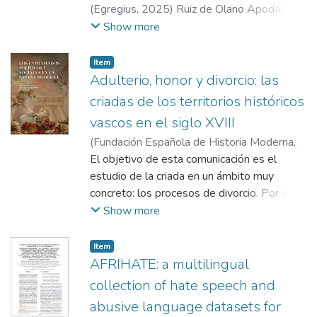
(
Egregius
,
2025
)
Ruiz de Olano Apodaca,
David
Show more
Item
Adulterio, honor y divorcio: las
criadas de los territorios históricos
vascos en el siglo XVIII
(
Fundación Española de Historia Moderna
,
2023
El objetivo de esta comunicación es el
)
Intxaustegi Jauregi, Nere Jone
estudio de la criada en un ámbito muy
concreto: los procesos de divorcio. Por una
parte, se tendrá en cuenta el papel quelas
Show more
criadas jugaron como testigos en los
procesos de divorcio que llevaron a cabo los
Item
señores de la casa en la que llevaban a
AFRIHATE: a multilingual
cabo sus labores del hogar. Y, por otra
collection of hate speech and
parte, también se verán casos en los que
abusive language datasets for
las propias criadas fueron las protagonistas