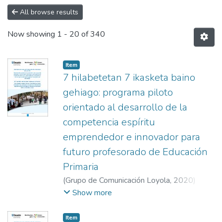
All browse results
Now showing
1 - 20 of 340
Item
7 hilabetetan 7 ikasketa baino
gehiago: programa piloto
orientado al desarrollo de la
competencia espíritu
emprendedor e innovador para
futuro profesorado de Educación
Primaria
(
Grupo de Comunicación Loyola
,
2020
)
Arruti, Arantza
;
Paños Castro, Jessica
;
Show more
Martínez Izaguirre, Miryam
Item