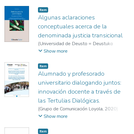
personas entrevistadas.
system is presented. This algorithm
determines how much energy should be
Item
recharged in the battery of each EV and the
Algunas aclaraciones
corresponding time slot to do it, avoiding
conceptuales acerca de la
the discontinuities in the charging process
denominada justicia transicional
and considering the users' personal mobility
(
Universidad de Deusto = Deustuko
constraints.
Unibertsitatea, Servicio de Publicaciones =
Show more
Argitalpen Zerbitzua
,
2012
)
Gómez Isa,
Felipe
Item
Alumnado y profesorado
universitario dialogando juntos:
innovación docente a través de
las Tertulias Dialógicas.
(
Grupo de Comunicación Loyola
,
2020
)
García Carrión, Rocío
;
Khalfaoui Larrañaga,
Show more
Andrea
;
Marauri Ceballos, Jesús
;
Santiago
Garabieta, Maite
;
Villarejo Carballido,
Item