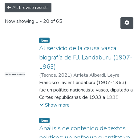
All browse results
Now showing
1 - 20 of 65
Item
Al servicio de la causa vasca:
biografía de F.J. Landaburu (1907-
1963)
(
Tecnos
,
2021
)
Arrieta Alberdi, Leyre
No Thumbnail Available
Francisco Javier Landaburu (1907-1963)
fue un político nacionalista vasco, diputado a
Cortes republicanas de 1933 a 1935,
responsable de la política exterior vasca en
Show more
el exilio y vicelehendakari del Gobierno
vasco de 1960 a 1963. Fue miembro de la
Item
generación que modernizó el PNV y uno de
Análisis de contenido de textos
los principales ideólogos del nacionalismo
políticos: un enfoque cuantitativo