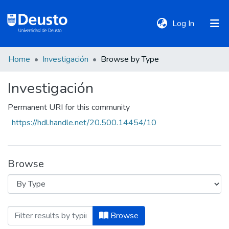
(current)
Log In
Home
Investigación
Browse by Type
DeustoTeka
Investigación
Communities
Permanent URI for this community
&
https://hdl.handle.net/20.500.14454/10
Collections
All of DSpace
Browse
Policies
Browsing Investigación by Type "book"
Browse