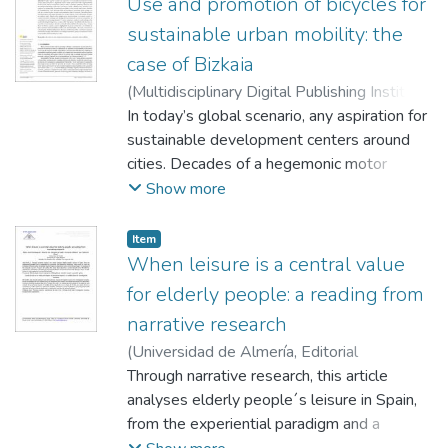
Use and promotion of bicycles for
Reserva de Biosfera Transfronteriza Trifinio-
sustainable urban mobility: the
Fraternidad entre El Salvador, Honduras y
case of Bizkaia
Guatemala.
(
Multidisciplinary Digital Publishing Institute
(MDPI)
In today’s global scenario, any aspiration for
,
2025-02
)
Monteagudo Sánchez,
María Jesús
sustainable development centers around
;
Villatoro, Fernando
;
San
Salvador del Valle, Roberto
cities. Decades of a hegemonic motor
;
Aranbarri
Kortabarria, Nerea
vehicle culture have led to unprecedented
Show more
levels of noise and environmental pollution,
urban congestion, sedentary lifestyles, and
Item
increased vulnerability to the effects of
When leisure is a central value
climate change. Mobility, thus, becomes a
for elderly people: a reading from
cornerstone in transitioning toward more
narrative research
sustainable urban models, where active
(
Universidad de Almería, Editorial
mobility is unquestionable. More and more
Universidad de Almería (edual)
Through narrative research, this article
,
2021
)
cities are focusing on promoting urban
Monteagudo Sánchez, María Jesús
analyses elderly people´s leisure in Spain,
;
San
cycling, not only as a leisure practice, but
Salvador del Valle, Roberto
from the experiential paradigm and a
;
Villatoro,
also as an alternative mode of transport.
Fernando
ambination of sincronic and diachronic
;
Elsen, Catherine