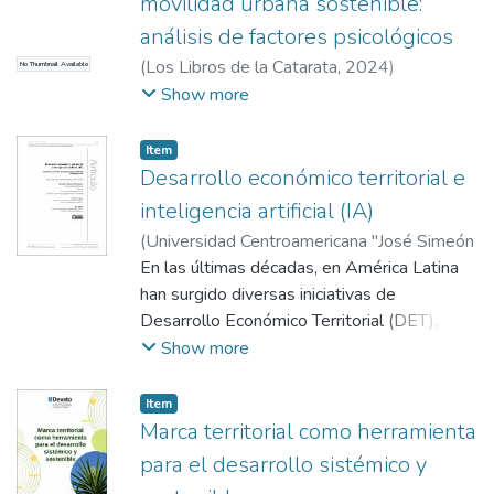
movilidad urbana sostenible:
análisis de factores psicológicos
(
Los Libros de la Catarata
,
2024
)
No Thumbnail Available
Monteagudo Sánchez, María Jesús
;
San
Show more
Salvador del Valle, Roberto
;
Villatoro,
Fernando
Item
Desarrollo económico territorial e
inteligencia artificial (IA)
(
Universidad Centroamericana "José Simeón
Cañas"
En las últimas décadas, en América Latina
,
2023-06-30
)
Villatoro, Fernando
han surgido diversas iniciativas de
Desarrollo Económico Territorial (DET),
impulsadas a partir de enfoques de
Show more
instituciones supranacionales y autores que
consideran el DET como un proceso de
Item
crecimiento multidimensional y cambio
Marca territorial como herramienta
estructural en un territorio. Esto ha
para el desarrollo sistémico y
establecido un marco epistemológico para