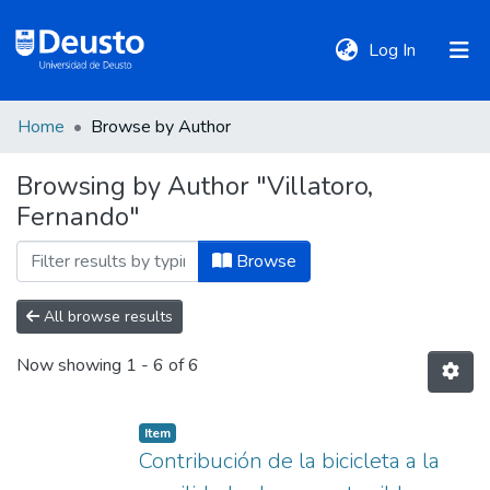
(current)
Log In
Home
Browse by Author
DeustoTeka
Browsing by Author "Villatoro,
Fernando"
Communities
&
Browse
Collections
All browse results
All of DSpace
Now showing
1 - 6 of 6
Policies
Item
Contribución de la bicicleta a la