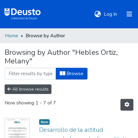
(current)
Log In
Home
Browse by Author
DeustoTeka
Browsing by Author "Hebles Ortiz,
Melany"
Communities
&
Browse
Collections
All browse results
All of DSpace
Now showing
1 - 7 of 7
Policies
Item
Desarrollo de la actitud