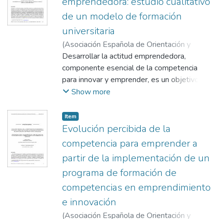
emprendedora: estudio cualitativo
de un modelo de formación
universitaria
(
Asociación Española de Orientación y
Psicopedagogía
Desarrollar la actitud emprendedora,
,
2021-12-28
)
Llanos
Contreras, Orlando
componente esencial de la competencia
;
Hebles Ortiz, Melany
;
Yániz Álvarez de Eulate, Concepción
para innovar y emprender, es un objetivo
importante de la orientación para el
Show more
desarrollo profesional propio de la
formación universitaria, y una contribución
Item
para impulsar el desarrollo económico y
Evolución percibida de la
social. En esta investigación se estudian las
competencia para emprender a
variables principales para la formación de
partir de la implementación de un
dicha actitud, utilizando un estudio
programa de formación de
exploratorio basado en un caso único de
implementación de un programa
competencias en emprendimiento
universitario de formación de competencias
e innovación
en innovación y emprendimiento llevado a
(
Asociación Española de Orientación y