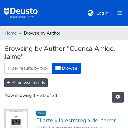
(current)
Log In
Home
Browse by Author
DeustoTeka
Browsing by Author "Cuenca Amigo,
Jaime"
Communities
&
Browse
Collections
All browse results
All of DSpace
Now showing
1 - 20 of 21
Policies
Item
El arte y la estrategia del terror