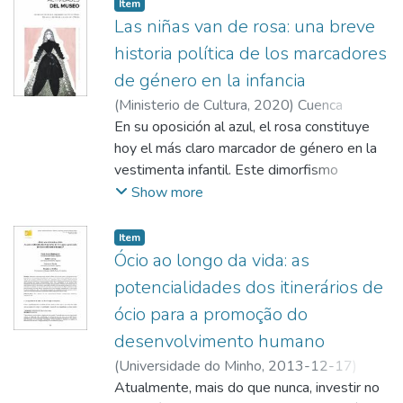
;
Cuenca Amigo, Jaime
Item
Las niñas van de rosa: una breve
historia política de los marcadores
de género en la infancia
(
Ministerio de Cultura
,
2020
)
Cuenca
Amigo, Jaime
En su oposición al azul, el rosa constituye
hoy el más claro marcador de género en la
vestimenta infantil. Este dimorfismo
cromático entre niños y niñas se muestra
Show more
tan consolidado en nuestros días
(especialmente en edades tempranas) que
Item
poco parece poder decirse al respecto, más
Ócio ao longo da vida: as
allá de rendirse a la evidencia de su
potencialidades dos itinerários de
extensión o, si acaso, rastrear los conatos
ócio para a promoção do
de resistencia. Aquí tratará de trazarse, en
desenvolvimento humano
primer lugar, la evolución que ha conducido a
este estado de cosas. En segundo lugar, se
(
Universidade do Minho
,
2013-12-17
)
ofrecerá una lectura política de esta
Monteagudo Sánchez, María Jesús
Atualmente, mais do que nunca, investir no
;
Bayón,