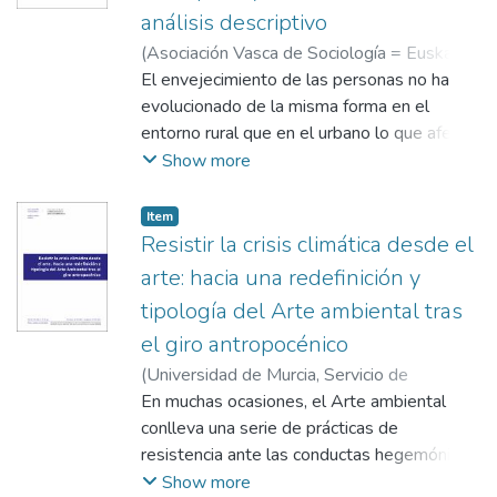
enfoque estratégico y sus herramientas.
análisis descriptivo
ocio juvenil, y los tipos de experiencia
territorial que les son propias, en la
(
Asociación Vasca de Sociología = Euskal
reestructuración del imaginario urbano y la
Soziologia Elkartea
El envejecimiento de las personas no ha
,
2015-12-09
)
Aristegui
producción del espacio público en la
Fradua, Iratxe
evolucionado de la misma forma en el
;
Cuenca Amigo, Macarena
;
actualidad.
Ahedo, Ruth
entorno rural que en el urbano lo que afecta,
;
Cuenca Amigo, Jaime
;
Monteagudo Sánchez, María Jesús
a su vez, a las distintas oportunidades de
Show more
acceso al ocio para las mismas. El ocio de
las personas mayores en España no se ha
Item
abordado suficientemente desde la
Resistir la crisis climática desde el
perspectiva del entorno rural-urbano. Este
arte: hacia una redefinición y
artículo trata de reflejar la influencia del
tipología del Arte ambiental tras
entorno rural en la menor o escasa
el giro antropocénico
participación en actividades de ocio de las
personas mayores de ese entorno,
(
Universidad de Murcia, Servicio de
comparado con las personas mayores que
Publicaciones
En muchas ocasiones, el Arte ambiental
,
2023-12-29
)
Vich Álvarez,
viven en entornos urbanos. Para ello, se
Juan Alberto
conlleva una serie de prácticas de
;
Cuenca Amigo, Jaime
centra en los resultados obtenidos de un
resistencia ante las conductas hegemónicas
estudio de carácter cuantitativo. El
que originan un profundo perjuicio
Show more