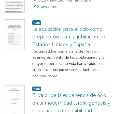
(
A*DESK Instituto Internacional e
Independiente de Crítica y Arte
Show more
Contemporáneo
,
2010-04-20
)
Cuenca
Amigo, Jaime
Item
La educación para el ocio como
preparación para la jubilación en
Estados Unidos y España
(
Sociedad Iberoamericana de Pedagogía
Social
El envejecimiento de las poblaciones y la
,
2012-07-01
)
Kleiber, Douglas A.
;
Bayón, Fernando
mayor esperanza de vida han atraído una
;
Cuenca Amigo, Jaime
creciente atención sobre los factores que
afectan la calidad de vida en la tercera edad.
Show more
La idea de que la educación se dirige sobre
todo a los jóvenes es ya obsoleta y este
Item
artículo argumenta que una de las
El valor de la experiencia de ocio
principales necesidades educativas en el
en la modernidad tardía: génesis y
curso vital viene suscitada por la transición a
condiciones de posibilidad
la jubilación. Específicamente, esta