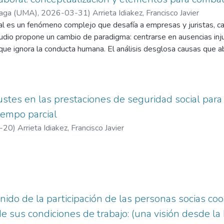
laga (UMA)
,
2026-03-31
)
Arrieta Idiakez, Francisco Javier
l es un fenómeno complejo que desafía a empresas y juristas, ca
udio propone un cambio de paradigma: centrarse en ausencias inju
a que ignora la conducta humana. El análisis desglosa causas que 
jo hasta «actos de rebeldía» y el sutil «presentismo». Para comba
n más allá del castigo: estrategias de fidelización, mejora del cli
lectiva. No obstante, se subraya que incentivos como los pluses 
legalidad para evitar cualquier discriminación por salud o género.
ustes en las prestaciones de seguridad social para
emocracia económica o industrial», este estudio pretende trazar un
iempo parcial
ntismo en un entorno de compromiso y bienestar compartido.
-20
)
Arrieta Idiakez, Francisco Javier
nido de la participación de las personas socias coo
e sus condiciones de trabajo: (una visión desde la