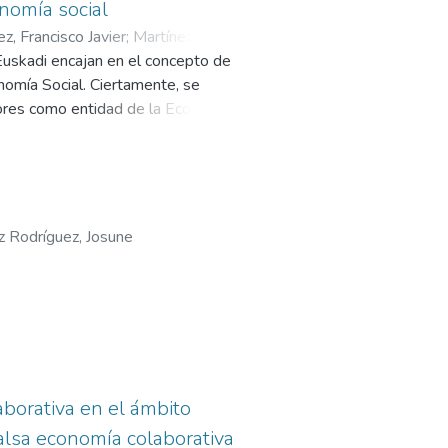
nomía social
ez, Francisco Javier
;
Martínez
Euskadi encajan en el concepto de
omía Social. Ciertamente, se
dores como entidad de la Economía
ácilmente identificables en la
fradías de Pescadores de Euskadi,
Derecho Público, cumplen con el
i, en la práctica, las Cofradías de
i también desarrollan actividad
 Rodríguez, Josune
eneral económico y social, o ambos.
amente todos los Estatutos de las
aborativa en el ámbito
falsa economía colaborativa