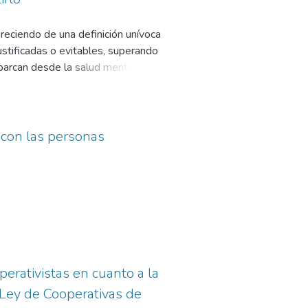
reciendo de una definición unívoca
stificadas o evitables, superando
abarcan desde la salud mental y
tirlo, se ofrecen herramientas
ma laboral y el papel estratégico
de asistencia deben ser
 Mediante indicadores objetivos y
 con las personas
a hoja de ruta integral para
perativistas en cuanto a la
 Ley de Cooperativas de