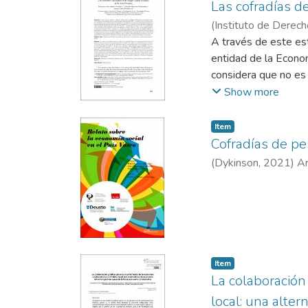
Las cofradías d
(
Instituto de Derec
Etxeberria, Gonzalo
A través de este es
entidad de la Econo
considera que no es
Social, sino que es n
Show more
propia ley. Para ell
principalmente, para
Item
principio de independ
Cofradías de pe
Pescadores cumplen c
(
Dykinson
,
2021
)
Ar
económica y satisfac
Debe destacarse que
Cofradías de Pescad
Item
La colaboración
local: una alter