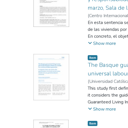
la baja calificada co
marzo, Sala de 
(
Centro Internaciona
Arrieta Idiakez, Fran
En esta sentencia se
de las viviendas por
En concreto, el obje
disenso que le liber
Show more
los socios que recla
Item
The Basque guar
universal labou
(
Universidad Católic
This study first def
it considers the gui
Guaranteed Living In
concept of a Univer
Show more
Item