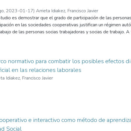
go
,
2023-01-17
)
Arrieta Idiakez, Francisco Javier
tudio es demostrar que el grado de participación de las personas
cipación en las sociedades cooperativas justifican un régimen aut
rabajo de las personas socias trabajadoras y socias de trabajo. A 
y de Cooperativas de Euskadi. Para ello, en primer lugar, se defini
ón» en la cooperativa. En segundo lugar, se tomará en consideració
tad sindical que recientemente ha realizado el Tribunal Supremo (
analizar la justificación de esta extensión al ámbito cooperativo y
rco normativo para combatir los posibles efectos di
 que presenta el vínculo entre la cooperativa y las personas socias
ficial en las relaciones laborales
os distintos ámbitos de participación con los que cuentan o pueden
ostrar que las cooperativas presentan alternativas al modelo estr
regulación del régimen de trabajo
cooperativo e interactivo como método de aprendiz
ad Social