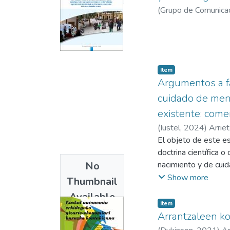
(
Grupo de Comunicac
Item
Argumentos a fa
cuidado de meno
existente: come
(
Iustel
,
2024
)
Arriet
El objeto de este es
doctrina científica 
No
nacimiento y de cuid
poder construir un p
Show more
Thumbnail
tiene admitidos una 
Available
Item
Arrantzaleen ko