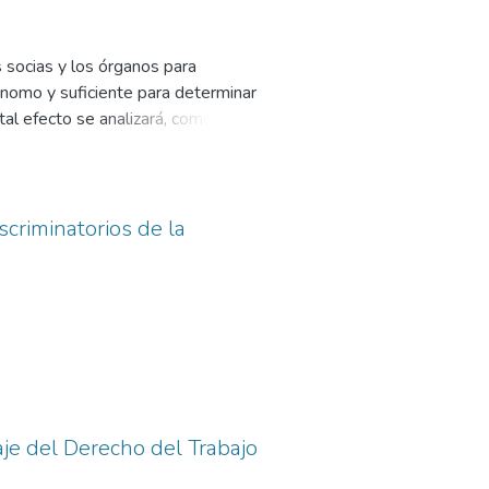
 socias y los órganos para
ónomo y suficiente para determinar
tal efecto se analizará, como
rá, en general, el alcance del
n, por su relevancia, la extensión
TS) a las cooperativas. En último
 valorar su adecuación a la
scriminatorios de la
. En tercer lugar, se analizarán las
 contar las personas socias, lo
ictamente laboral o sindical en lo
aje del Derecho del Trabajo