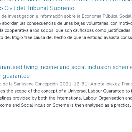
mo no justificada, la disciplina social y la denominada «solidaridad 
lo Civil del Tribunal Supremo
l de Investigación e Información sobre la Economía Pública, Socia
cisco Javier
 abordan las consecuencias de unas bajas voluntarias, con motiv
 la cooperativa a los socios, que son calificadas como justificadas
to del litigio trae causa del hecho de que la entidad avalista con
a de tener que devolver las cantidades aportadas por los socios a 
man sus aportaciones a dicha entidad se oponen a tal pretensión.
anteed living income and social inclusion scheme
r guarantee
a de la Santísima Concepción
,
2021-12-31
)
Arrieta Idiakez, Franc
ines the scope of the concept of a Universal Labour Guarantee to i
delines provided by both the International Labour Organisation 
come and Social Inclusion Scheme is then analysed as a practical e
sal Labour Guarantee.