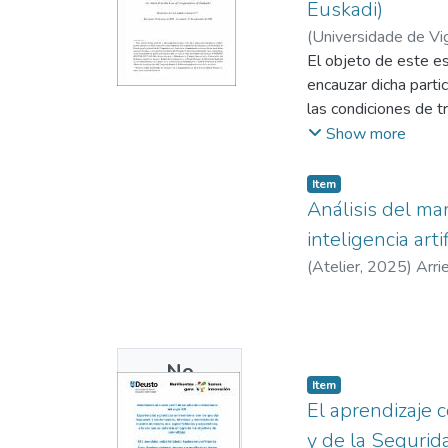
Euskadi)
(
Universidade de Vi
El objeto de este es
encauzar dicha parti
las condiciones de t
ejemplo, la nueva Le
Show more
término «participaci
del derecho de liber
Item
término, se trata de 
Análisis del ma
naturaleza societaria
inteligencia arti
distintas formas y l
(
Atelier
,
2025
)
que servirá para dem
que se refiere a la 
No
Item
Thumbnail
El aprendizaje 
Available
y de la Segurid