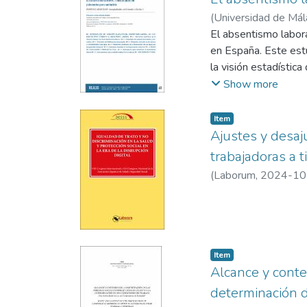
(
Universidad de Má
El absentismo labora
en España. Este est
la visión estadístic
condiciones de traba
Show more
transversales que va
de la negociación co
Item
escrupulosos con la 
Ajustes y desaj
el refuerzo de la «d
trabajadoras a t
transformar el abse
(
Laborum
,
2024-10
Item
Alcance y conte
determinación d