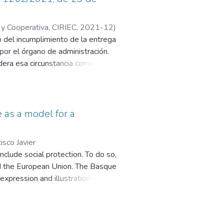
cooperativa».
l y Cooperativa, CIRIEC
,
2021-12
)
o del incumplimiento de la entrega
 por el órgano de administración.
sidera esa circunstancia como mutuo
la cooperativa. Por el contrario,
 as a model for a
isco Javier
nclude social protection. To do so,
and the European Union. The Basque
xpression and illustration of the