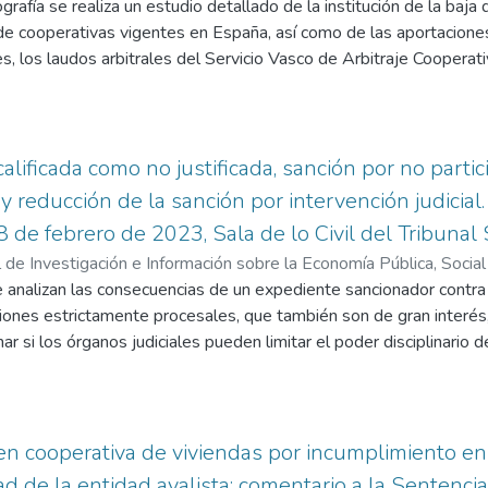
afía se realiza un estudio detallado de la institución de la baja d
importancia que tiene considerar el medio ambiente a efectos de
 de cooperativas vigentes en España, así como de las aportaciones
azul. Desde el punto de vista metodológico, se seguirán, por una
res, los laudos arbitrales del Servicio Vasco de Arbitraje Cooperat
lizar la normativa aplicable en la materia, y, por otra parte, el m
 y de los Tribunales Superiores de Justicia.
 no contempladas en la normativa.
or encontrará un análisis de los tipos de baja, según esta sea volu
copilación de las distintas situaciones que dan lugar a calificar la
roceloso estudio de los efectos económicos de las bajas; y un análi
calificada como no justificada, sanción por no partic
ar baja en la sociedad cooperativa pueden dar lugar a las prest
y reducción de la sanción por intervención judicial
pecial atención a la posibilidad de capitalizar dichas prestacione
 de febrero de 2023, Sala de lo Civil del Tribuna
ones a lo largo de la vida laboral de los socios.
l de Investigación e Información sobre la Economía Pública, Socia
 analizan las consecuencias de un expediente sancionador contra 
Francisco Javier
ones estrictamente procesales, que también son de gran interés, la
r si los órganos judiciales pueden limitar el poder disciplinario d
impuesta. Igualmente, la sentencia resulta de gran interés por do
portancia de relatar debidamente, con máximo detalle y coherenc
o litigio y forman una secuencia, los hechos, los resultados de l
echo. Por otra
 en cooperativa de viviendas por incumplimiento en 
observarse la confusión de distintas instituciones jurídicas prop
ad de la entidad avalista: comentario a la Sentenc