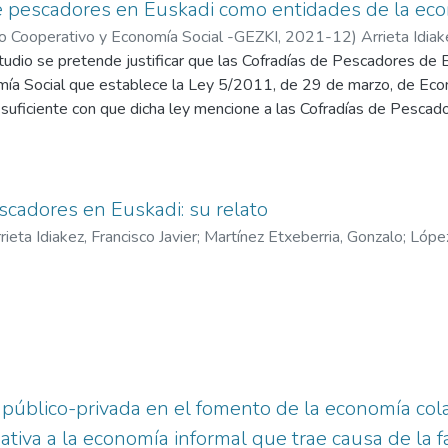
e pescadores en Euskadi como entidades de la eco
ho Cooperativo y Economía Social -GEZKI
,
2021-12
)
Arrieta Idiak
tudio se pretende justificar que las Cofradías de Pescadores de 
;
López Rodríguez, Josune
mía Social que establece la Ley 5/2011, de 29 de marzo, de Econ
 suficiente con que dicha ley mencione a las Cofradías de Pesca
ecesario que, en la práctica, se cumplan determinados principios, f
o, en primer lugar, se llevará a cabo una caracterización de las Co
 demostrar que, pese a su naturaleza jurídica de Corporación de 
encia respecto a los poderes públicos. A continuación, se analiza s
scadores en Euskadi: su relato
on el resto de principios orientativos de la Economía Social, y s
rieta Idiakez, Francisco Javier
;
Martínez Etxeberria, Gonzalo
;
López
en bien el interés colectivo de sus integrantes, bien el interés g
 para llevar a cabo este estudio se han analizado pormenorizad
ores de Euskadi.
 público-privada en el fomento de la economía col
nativa a la economía informal que trae causa de la 