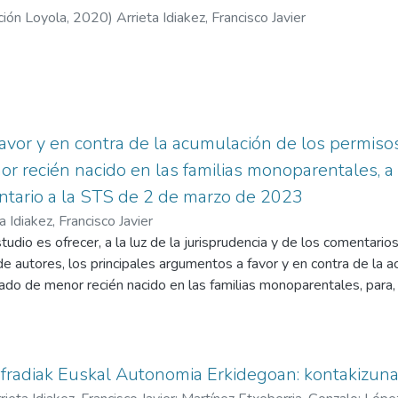
ión Loyola
,
2020
)
Arrieta Idiakez, Francisco Javier
vor y en contra de la acumulación de los permiso
r recién nacido en las familias monoparentales, a l
ntario a la STS de 2 de marzo de 2023
a Idiakez, Francisco Javier
tudio es ofrecer, a la luz de la jurisprudencia y de los comentario
o de autores, los principales argumentos a favor y en contra de la
ado de menor recién nacido en las familias monoparentales, para, 
osicionamiento al respecto, teniendo en cuenta que en estos mom
cuestión de constitucionalidad y varios recursos de amparo sobre 
fradiak Euskal Autonomia Erkidegoan: kontakizun