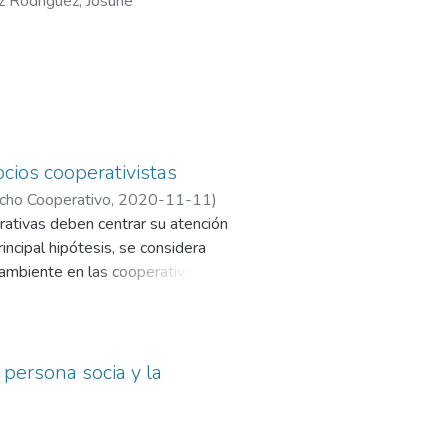
 Rodríguez, Josune
cios cooperativistas
echo Cooperativo
,
2020-11-11
)
rativas deben centrar su atención
ncipal hipótesis, se considera
ambiente en las cooperativas y,
pio cooperativo. En ese sentido, en
ientes puede ocasionar sobre los
formas en las que se organiza y
 el preguntarse por las
 persona socia y la
pacto del trabajo de la
la que dicho impacto puede
rativo. Finalmente, se