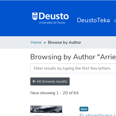
DeustoTeka
Home
Browse by Author
Browsing by Author "Arriet
All browse results
Now showing
1 - 20 of 64
Item
El absentismo l