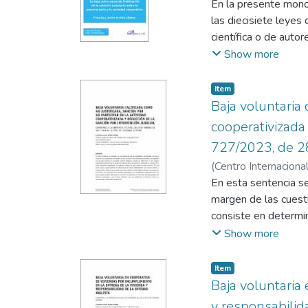
En la presente monogr
profundizará en la 
las diecisiete leyes
la economía verde o 
científica o de auto
comparativo para ana
del Tribunal Supremo
Show more
aquellas cuestiones
De este modo, el lect
por expulsión; una re
Item
injustificadas; un p
Baja voluntaria 
socios que tras caus
cooperativizada 
de actividad, con es
727/2023, de 28
afrontar las transici
(
Centro Internaciona
26
En esta sentencia se
)
Arrieta Idiakez, 
margen de las cuesti
consiste en determina
cuantía de la multa 
Show more
queda patente la im
versan sobre un mism
Item
fundamentos de Der
Baja voluntaria
parte, porque puede 
y responsabilid