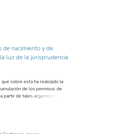
s de nacimiento y de
a luz de la jurisprudencia
s que sobre esta ha realizado la
 acumulación de los permisos de
a partir de tales argumentos,
entos el Tribunal Constitucional
la cuestión.
a