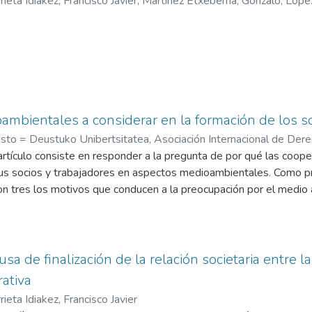
rieta Idiakez, Francisco Javier
;
Martínez Etxeberria, Gonzalo
;
López
mbientales a considerar en la formación de los so
sto = Deustuko Unibertsitatea, Asociación Internacional de Der
cisco Javier
artículo consiste en responder a la pregunta de por qué las coope
us socios y trabajadores en aspectos medioambientales. Como pri
on tres los motivos que conducen a la preocupación por el medio 
idad de formación en dicha materia, en coherencia con el 5º princi
ordará el impacto que la exposición a determinados medios o amb
s de las cooperativas. Ello conlleva la necesidad de estudiar las 
ón frente a los riesgos ambientales en las cooperativas, así como
sa de finalización de la relación societaria entre la
 estas presentan al respecto. En segundo lugar, se analizará el im
ativa
dio ambiente. Por consiguiente, también se tratará la forma en 
rieta Idiakez, Francisco Javier
ooperativas ante el mandato que trae causa del 7º principio coope