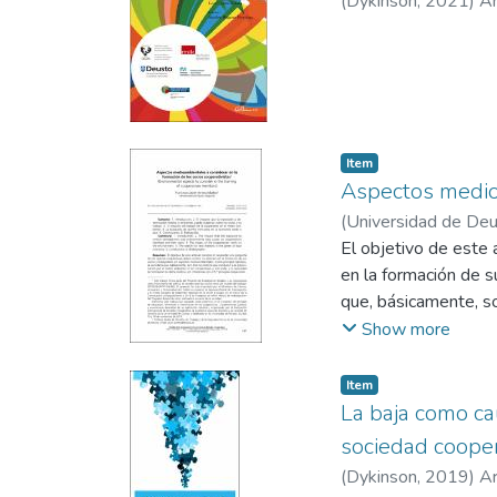
(
Dykinson
,
2021
)
Ar
Item
Aspectos medioa
(
Universidad de Deu
Arrieta Idiakez, Fran
El objetivo de este 
en la formación de s
que, básicamente, s
por ende, a la neces
Show more
primer lugar, se ab
socios y trabajadore
Item
gestiona la prevenci
La baja como cau
particularidades que
sociedad cooper
cooperativa en el me
(
Dykinson
,
2019
)
Ar
gestionarse en las c