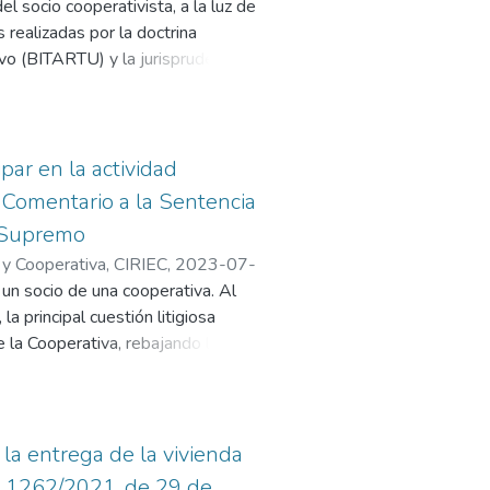
el socio cooperativista, a la luz de
 poder buscar nuevos mercados en
 realizadas por la doctrina
 parte, los métodos descriptivo y
ivo (BITARTU) y la jurisprudencia
étodo propositivo, para responder a
ntaria, obligatoria o disciplinaria
s bajas como justificadas o
sis de las situaciones de aquellos
ipar en la actividad
aciones por desempleo o por cese
. Comentario a la Sentencia
s como medida para ayudar a
l Supremo
l y Cooperativa, CIRIEC
,
2023-07-
un socio de una cooperativa. Al
 principal cuestión litigiosa
e la Cooperativa, rebajando la
s motivos. Por una parte, porque
ia en todas las sentencias que
as pruebas practicadas y los
la entrega de la vivienda
ias del Derecho cooperativo, como
ia 1262/2021, de 29 de