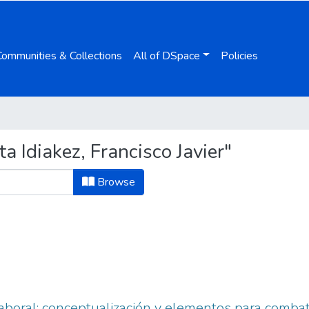
Communities & Collections
All of DSpace
Policies
a Idiakez, Francisco Javier"
Browse
aboral: conceptualización y elementos para combat