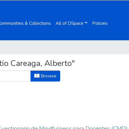
Communities & Collections
All of DSpace
Policies
io Careaga, Alberto"
Browse
Cuestionario de Mindfulness para Docentes (CMD) 