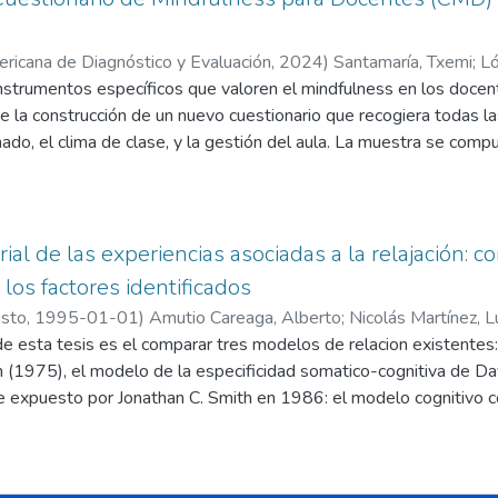
ericana de Diagnóstico y Evaluación
,
2024
)
Santamaría, Txemi
;
Ló
instrumentos específicos que valoren el mindfulness en los docent
mutio Careaga, Alberto
;
Merino, Laura
ue la construcción de un nuevo cuestionario que recogiera todas las
nado, el clima de clase, y la gestión del aula. La muestra se co
os y públicos de educación infantil, primaria y secundaria. El Cue
a de 23 ítems distribuidos en 4 factores: Autoconciencia, Conci
eracción Consciente y presenta unos índices de fiabilidad y valide
munidad científica y educativa un instrumento nuevo en español cu
rial de las experiencias asociadas a la relajación:
lness de los docentes que contribuirá a mejorar los Programas
los factores identificados
pia gestión y clima del aula
usto
,
1995-01-01
)
Amutio Careaga, Alberto
;
Nicolás Martínez, L
ción
de esta tesis es el comparar tres modelos de relacion existentes
;
Salud y Familia
n (1975), el modelo de la especificidad somatico-cognitiva de D
 expuesto por Jonathan C. Smith en 1986: el modelo cognitivo co
tesis inicial la cual propone que el modelo de relacion de Smith 
iencias que tienen las personas que practican la relajacion. Nue
ento se ha tenido una conceptualizacion muy deficitaria de la re