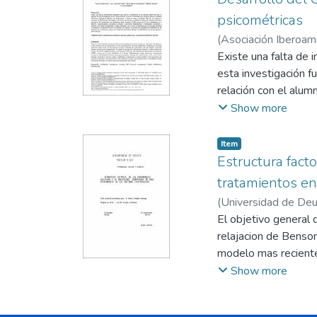
psicométricas
(
Asociación Iberoam
Fernández, David
Existe una falta de 
;
A
esta investigación f
relación con el alum
16 centros concertad
Show more
Docentes (CMD) const
Interpersonal, e Int
Item
disposición de la co
Estructura facto
competencias mindfu
tratamientos en 
Mindfulness y la pro
(
Universidad de De
Ciencias de la Educa
El objetivo general 
relajacion de Benso
modelo mas reciente
Se parte de una hipo
Show more
amplia gama de exper
de que hasta el mom