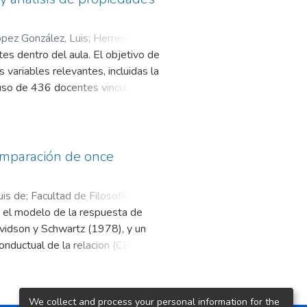
pez González, Luis
;
Herrero
es dentro del aula. El objetivo de
 variables relevantes, incluidas la
mpuso de 436 docentes vinculados a
stionario de Mindfulness para
encia Corporal, Conciencia
z adecuados. Así, se pone a
yo objetivo es evaluar las
 comparación de once
 Educativos Basados en
uis de
;
Facultad de Filosofía y
: el modelo de la respuesta de
avidson y Schwartz (1978), y un
nductual de la relacion (CBRT).
es el modelo que mejor explica la
stra premisa se basa en el hecho
lacion considerandola solamente
We collect and process your personal information for the