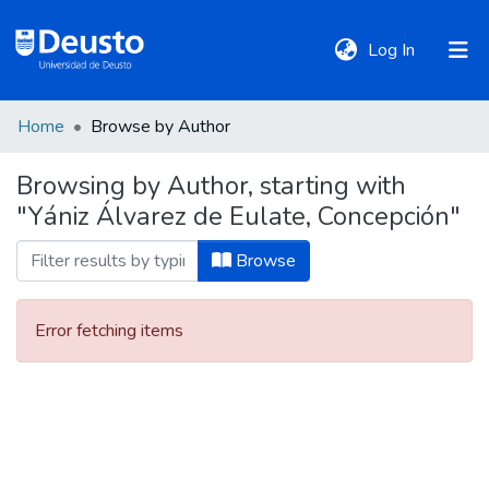
(current)
Log In
Home
Browse by Author
DeustoTeka
Browsing by Author, starting with
"Yániz Álvarez de Eulate, Concepción"
Communities
&
Browse
Collections
Error fetching items
All of DSpace
Policies