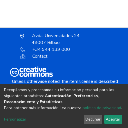
Avda. Universidades 24
48007 Bilbao
+34 944 139 000
Contact
Unless otherwise noted, the item license is described
as:
Recopilamos y procesamos su información personal para los
Creative Commons Attribution-NonCommercial-
siguientes propósitos:
Autenticación, Preferencias,
NoDerivs 4.0 License
Reconocimiento y Estadísticas
.
Para obtener más información, lea nuestra
política de privacidad
.
DSpace software
copyright © 2002-2026
LYRASIS
Personalizar
Declinar
Aceptar
Cookie settings
Send Feedback