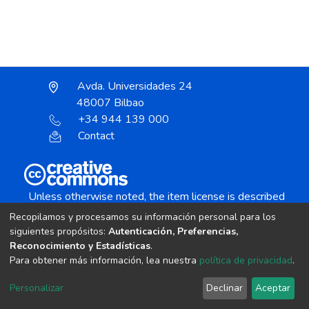
Avda. Universidades 24
48007 Bilbao
+34 944 139 000
Contact
Unless otherwise noted, the item license is described
as:
Recopilamos y procesamos su información personal para los
Creative Commons Attribution-NonCommercial-
siguientes propósitos:
Autenticación, Preferencias,
NoDerivs 4.0 License
Reconocimiento y Estadísticas
.
Para obtener más información, lea nuestra
política de privacidad
.
DSpace software
copyright © 2002-2026
LYRASIS
Personalizar
Declinar
Aceptar
Cookie settings
Send Feedback