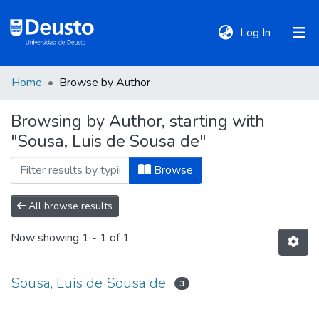
(current)
Log In
Home
Browse by Author
DeustoTeka
Browsing by Author, starting with
"Sousa, Luis de Sousa de"
Communities
&
Browse
Collections
All browse results
All of DSpace
Now showing
1 - 1 of 1
Policies
Sousa, Luis de Sousa de
3