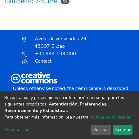
Sampedro, Agurne
19
Avda. Universidades 24
48007 Bilbao
+34 944 139 000
Contact
Unless otherwise noted, the item license is described
as:
Recopilamos y procesamos su información personal para los
Creative Commons Attribution-NonCommercial-
siguientes propósitos:
Autenticación, Preferencias,
NoDerivs 4.0 License
Reconocimiento y Estadísticas
.
Para obtener más información, lea nuestra
política de privacidad
.
DSpace software
copyright © 2002-2026
LYRASIS
Personalizar
Declinar
Aceptar
Cookie settings
Send Feedback