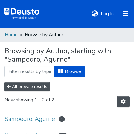
(current)
Log In
Home
Browse by Author
DeustoTeka
Browsing by Author, starting with
"Sampedro, Agurne"
Communities
&
Browse
Collections
All browse results
All of DSpace
Now showing
1 - 2 of 2
Policies
Sampedro, Agurne
1