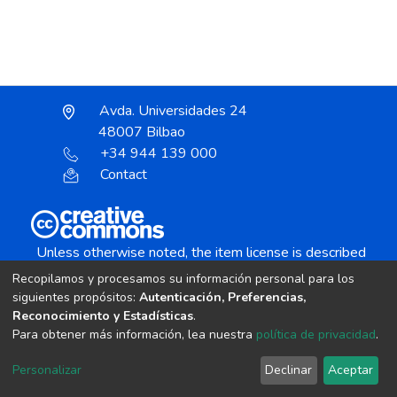
Avda. Universidades 24
48007 Bilbao
+34 944 139 000
Contact
Unless otherwise noted, the item license is described
as:
Recopilamos y procesamos su información personal para los
Creative Commons Attribution-NonCommercial-
siguientes propósitos:
Autenticación, Preferencias,
NoDerivs 4.0 License
Reconocimiento y Estadísticas
.
Para obtener más información, lea nuestra
política de privacidad
.
DSpace software
copyright © 2002-2026
LYRASIS
Personalizar
Declinar
Aceptar
Cookie settings
Send Feedback