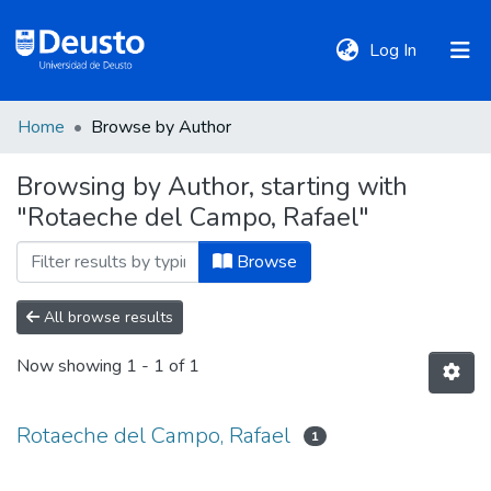
(current)
Log In
Home
Browse by Author
DeustoTeka
Browsing by Author, starting with
"Rotaeche del Campo, Rafael"
Communities
&
Browse
Collections
All browse results
All of DSpace
Now showing
1 - 1 of 1
Policies
Rotaeche del Campo, Rafael
1