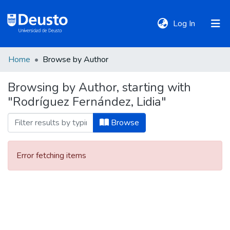
(current)
Log In
Home
Browse by Author
DeustoTeka
Browsing by Author, starting with
"Rodríguez Fernández, Lidia"
Communities
&
Browse
Collections
Error fetching items
All of DSpace
Policies