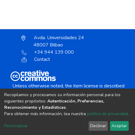
Avda. Universidades 24
48007 Bilbao
+34 944 139 000
Contact
Unless otherwise noted, the item license is described
as:
Recopilamos y procesamos su información personal para los
Creative Commons Attribution-NonCommercial-
siguientes propósitos:
Autenticación, Preferencias,
NoDerivs 4.0 License
Reconocimiento y Estadísticas
.
Para obtener más información, lea nuestra
política de privacidad
.
DSpace software
copyright © 2002-2026
LYRASIS
Personalizar
Declinar
Aceptar
Cookie settings
Send Feedback