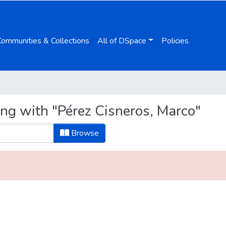
Communities & Collections
All of DSpace
Policies
ing with "Pérez Cisneros, Marco"
Browse