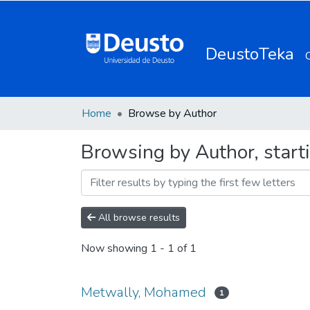
DeustoTeka
Home
Browse by Author
Browsing by Author, star
All browse results
Now showing
1 - 1 of 1
Metwally, Mohamed
1