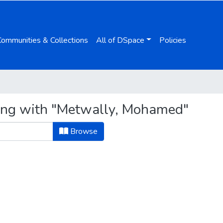
Communities & Collections
All of DSpace
Policies
ting with "Metwally, Mohamed"
Browse