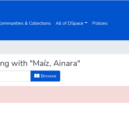
Communities & Collections
All of DSpace
Policies
ng with "Maíz, Ainara"
Browse