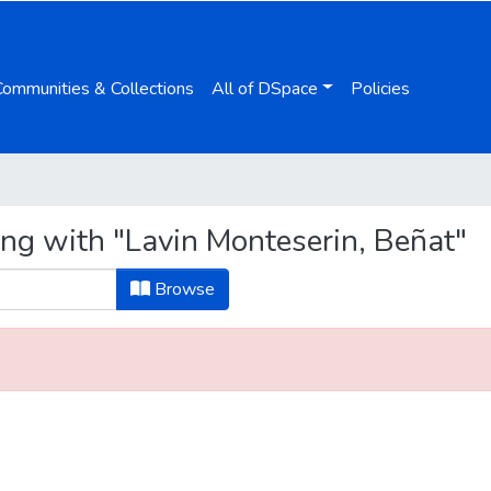
Communities & Collections
All of DSpace
Policies
ing with "Lavin Monteserin, Beñat"
Browse