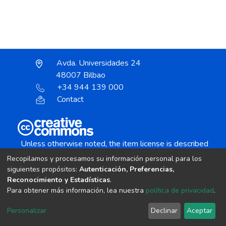
Avda. Universidades 24
48007 Bilbao
+34 944 139 000
Contact
Unless otherwise noted, the item license is described
as:
Recopilamos y procesamos su información personal para los
Creative Commons Attribution-NonCommercial-
siguientes propósitos:
Autenticación, Preferencias,
NoDerivs 4.0 License
Reconocimiento y Estadísticas
.
Para obtener más información, lea nuestra
política de privacidad
.
DSpace software
copyright © 2002-2026
LYRASIS
Personalizar
Declinar
Aceptar
Cookie settings
Send Feedback