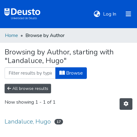
(current)
Log In
Home
Browse by Author
DeustoTeka
Browsing by Author, starting with
"Landaluce, Hugo"
Communities
&
Browse
Collections
All browse results
All of DSpace
Now showing
1 - 1 of 1
Policies
Landaluce, Hugo
17