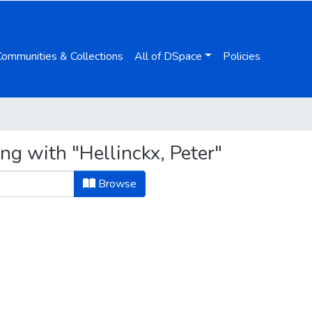
Communities & Collections
All of DSpace
Policies
ng with "Hellinckx, Peter"
Browse