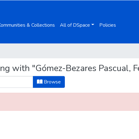
Communities & Collections
All of DSpace
Policies
ing with "Gómez-Bezares Pascual, 
Browse