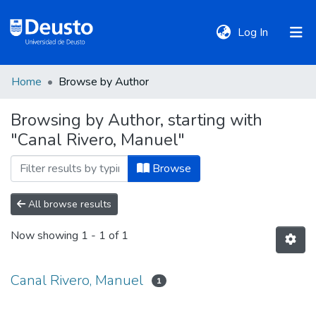
(current)
Log In
Home
Browse by Author
DeustoTeka
Browsing by Author, starting with
"Canal Rivero, Manuel"
Communities
&
Browse
Collections
All browse results
All of DSpace
Now showing
1 - 1 of 1
Policies
Canal Rivero, Manuel
1