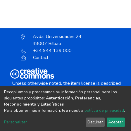
Avda. Universidades 24
48007 Bilbao
+34 944 139 000
Contact
Unless otherwise noted, the item license is described
as:
Recopilamos y procesamos su información personal para los
Creative Commons Attribution-NonCommercial-
siguientes propósitos:
Autenticación, Preferencias,
NoDerivs 4.0 License
Reconocimiento y Estadísticas
.
Para obtener más información, lea nuestra
política de privacidad
.
DSpace software
copyright © 2002-2026
LYRASIS
Personalizar
Declinar
Aceptar
Cookie settings
Send Feedback