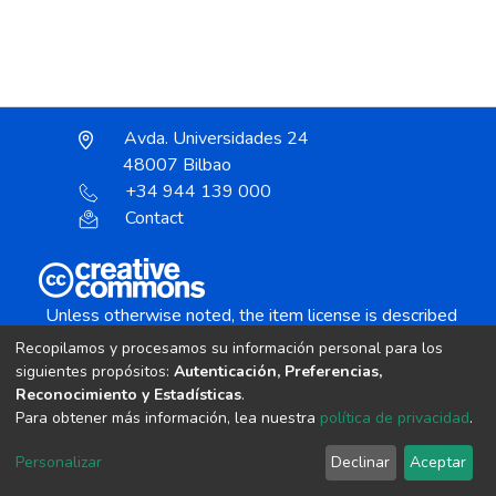
Avda. Universidades 24
48007 Bilbao
+34 944 139 000
Contact
Unless otherwise noted, the item license is described
as:
Recopilamos y procesamos su información personal para los
Creative Commons Attribution-NonCommercial-
siguientes propósitos:
Autenticación, Preferencias,
NoDerivs 4.0 License
Reconocimiento y Estadísticas
.
Para obtener más información, lea nuestra
política de privacidad
.
DSpace software
copyright © 2002-2026
LYRASIS
Personalizar
Declinar
Aceptar
Cookie settings
Send Feedback