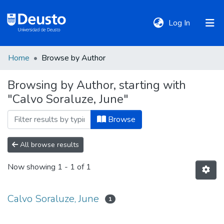
(current)
Log In
Home
Browse by Author
DeustoTeka
Browsing by Author, starting with
"Calvo Soraluze, June"
Communities
&
Browse
Collections
All browse results
All of DSpace
Now showing
1 - 1 of 1
Policies
Calvo Soraluze, June
1