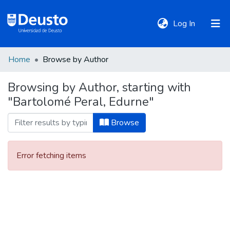
(current)
Log In
Home
Browse by Author
DeustoTeka
Browsing by Author, starting with
"Bartolomé Peral, Edurne"
Communities
&
Browse
Collections
Error fetching items
All of DSpace
Policies