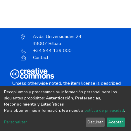
Avda. Universidades 24
48007 Bilbao
+34 944 139 000
Contact
Unless otherwise noted, the item license is described
as:
Recopilamos y procesamos su información personal para los
Creative Commons Attribution-NonCommercial-
siguientes propósitos:
Autenticación, Preferencias,
NoDerivs 4.0 License
Reconocimiento y Estadísticas
.
Para obtener más información, lea nuestra
política de privacidad
.
DSpace software
copyright © 2002-2026
LYRASIS
Personalizar
Declinar
Aceptar
Cookie settings
Send Feedback