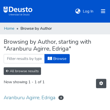
(current)
Log In
Home
Browse by Author
DeustoTeka
Browsing by Author, starting with
"Aranburu Agirre, Edriga"
Communities
&
Browse
Collections
All browse results
All of DSpace
Now showing
1 - 1 of 1
Policies
Aranburu Agirre, Edriga
4