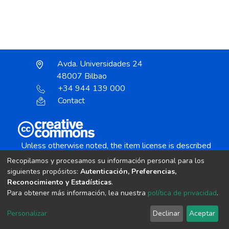
Avda. Universidades 24
48007 Bilbao
+34 944 139 000
Contact
Unless otherwise noted, the item license is described
as:
Recopilamos y procesamos su información personal para los
Creative Commons Attribution-NonCommercial-
siguientes propósitos:
Autenticación, Preferencias,
NoDerivs 4.0 License
Reconocimiento y Estadísticas
.
Para obtener más información, lea nuestra
política de privacidad
.
DSpace software
copyright © 2002-2026
LYRASIS
Personalizar
Declinar
Aceptar
Cookie settings
Send Feedback