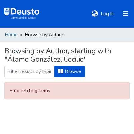
(current)
Log In
Home
Browse by Author
DeustoTeka
Browsing by Author, starting with
"Álamo González, Cecilio"
Communities
&
Browse
Collections
Error fetching items
All of DSpace
Policies