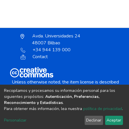
Avda. Universidades 24
48007 Bilbao
+34 944 139 000
Contact
Unless otherwise noted, the item license is described
as:
Recopilamos y procesamos su información personal para los
Creative Commons Attribution-NonCommercial-
siguientes propósitos:
Autenticación, Preferencias,
NoDerivs 4.0 License
Reconocimiento y Estadísticas
.
Para obtener más información, lea nuestra
política de privacidad
.
DSpace software
copyright © 2002-2026
LYRASIS
Personalizar
Declinar
Aceptar
Cookie settings
Send Feedback