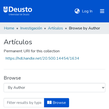
(current)
Log In
Home
Investigación
Artículos
Browse by Author
DeustoTeka
Artículos
Communities
Permanent URI for this collection
&
https://hdl.handle.net/20.500.14454/1634
Collections
All of DSpace
Browse
Policies
Browsing Artículos by Author "Abad Gal
Browse