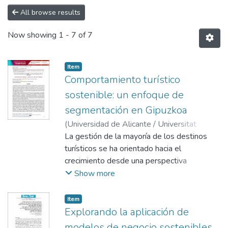
All browse results
Now showing
1 - 7 of 7
Item
Comportamiento turístico
sostenible: un enfoque de
segmentación en Gipuzkoa
(
Universidad de Alicante / Universitat
d'Alacant
La gestión de la mayoría de los destinos
,
2025-07-07
)
Fernández-Villarán
Ara, Asunción
turísticos se ha orientado hacia el
;
Abad Galzacorta, Marina
crecimiento desde una perspectiva
económica que a la larga ha puesto de
Show more
manifiesto la necesidad de revisar los
modelos de medición tradicionales basados
Item
en el número de visitantes o en el gasto; el
Explorando la aplicación de
escenario actual se caracteriza por una
modelos de negocio sostenibles